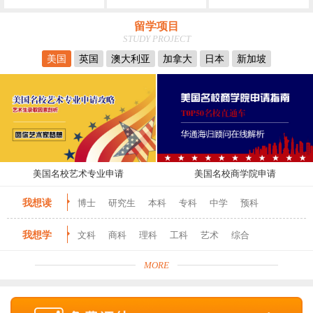
留学项目
STUDY PROJECT
美国
英国
澳大利亚
加拿大
日本
新加坡
美国名校艺术专业申请
美国名校商学院申请
我想读
博士
研究生
本科
专科
中学
预科
我想学
文科
商科
理科
工科
艺术
综合
MORE