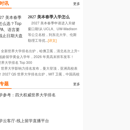
时讯
更多
2027 美本春季入学怎么
2027 美本春季申请进入关键
选？Top 校 GPA、语言要
窗口期!从 UCLA、UW-Madison
求、截止日期大盘点
等公立名校，到东北大学、伦斯
勒理工等优...
[详文]
26 全新世界大学排名出炉，哈佛卫冕，清北名次上升~
低龄留学黄金入学年，2026 年美高末班车发车！
世界大学排名 Top 300
26 世界大学影响力排名发布，曼大登顶，亚洲高校表
！2027 QS 世界大学排名出炉，MIT 卫冕，中国高校
出~
强势~
专题
更多