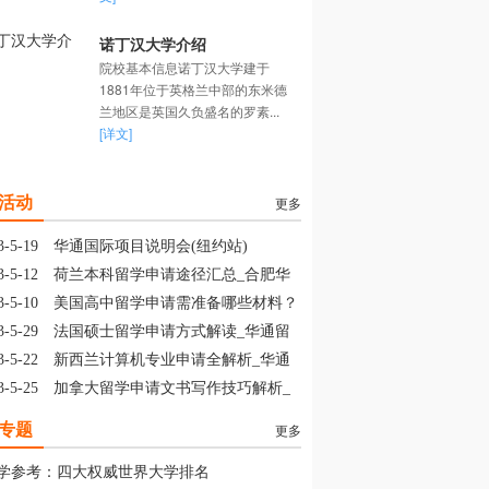
诺丁汉大学介绍
院校基本信息诺丁汉大学建于
1881年位于英格兰中部的东米德
兰地区是英国久负盛名的罗素...
[详文]
活动
更多
3-5-19
华通国际项目说明会(纽约站)
3-5-12
荷兰本科留学申请途径汇总_合肥华
留学
3-5-10
美国高中留学申请需准备哪些材料？
山华通留学
3-5-29
法国硕士留学申请方式解读_华通留
3-5-22
新西兰计算机专业申请全解析_华通
学
3-5-25
加拿大留学申请文书写作技巧解析_
通留学
专题
更多