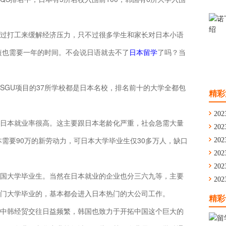
过打工来缓解经济压力，只不过很多学生和家长对日本小语
短也需要一年的时间。不会说日语就去不了
日本留学
了吗？当
SGU项目的37所学校都是日本名校，排名前十的大学全都包
精彩
202
日本就业率很高。这主要跟日本老龄化严重，社会急需大量
202
本需要90万的新劳动力，可日本大学毕业生仅30多万人，缺口
通
202
舟
202
学
202
国大学毕业生。当然在日本就业的企业也分三六九等，主要
留
202
门大学毕业的，基本都会进入日本热门的大公司工作。
华
精彩
中韩经贸交往日益频繁，韩国也致力于开拓中国这个巨大的