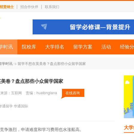
|
|
招贤纳士
招合作伙伴
联系我们
学时讯
院校库
大学排名
留学方案
活动
经验
留学时讯
-> 留学不想在英美卷？盘点那些小众留学国家
英美卷？盘点那些小众留学国家
来源：互联网
责编：huatonglana
在线咨询
华通留学
华通国际
大学
竞争激烈，申请难度和学习费用也水涨船高。