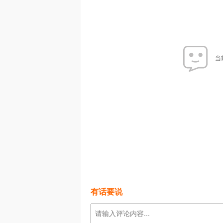
当
有话要说