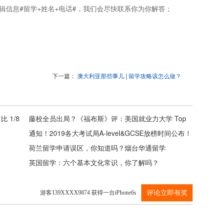
辑信息#留学+姓名+电话#，我们会尽快联系你为你解答；
下一篇：
澳大利亚那些事儿 | 留学攻略该怎么做？
 1/8
藤校全员出局？《福布斯》评：美国就业力大学 Top
15
通知！2019各大考试局A-level&GCSE放榜时间公布！
荷兰留学申请误区，你知道吗？烟台华通留学
英国留学：六个基本文化常识，你了解吗？
游客139XXXX9874 获得一台iPhone6s
评论立即有奖
游客139XXXX9874 获得一台iPhone6s