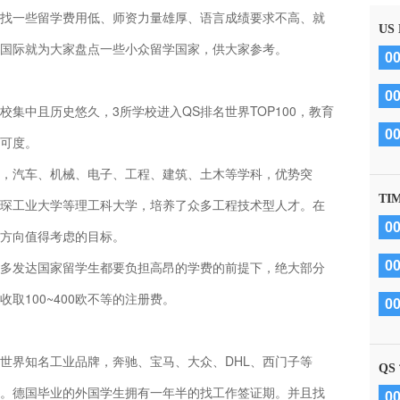
找一些留学费用低、师资力量雄厚、语言成绩要求不高、就
US
国际就为大家盘点一些小众留学国家，供大家参考。
0
0
集中且历史悠久，3所学校进入QS排名世界TOP100，教育
0
可度。
，汽车、机械、电子、工程、建筑、土木等学科，优势突
TI
琛工业大学等理工科大学，培养了众多工程技术型人才。在
0
方向值得考虑的目标。
多发达国家留学生都要负担高昂的学费的前提下，绝大部分
0
取100~400欧不等的注册费。
0
世界知名工业品牌，奔驰、宝马、大众、DHL、西门子等
QS
。德国毕业的外国学生拥有一年半的找工作签证期。并且找
0