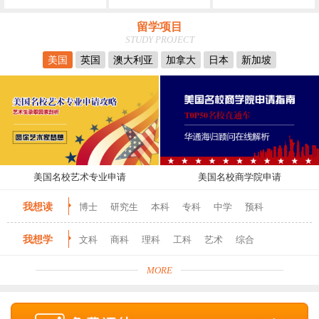
留学项目
STUDY PROJECT
美国
英国
澳大利亚
加拿大
日本
新加坡
美国名校艺术专业申请
美国名校商学院申请
我想读
博士
研究生
本科
专科
中学
预科
我想学
文科
商科
理科
工科
艺术
综合
MORE