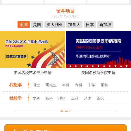
留学项目
STUDY PROJECT
美国
英国
澳大利亚
加拿大
日本
新加坡
美国名校艺术专业申请
美国名校商学院申请
我想读
博士
研究生
本科
专科
中学
预科
我想学
文科
商科
理科
工科
艺术
综合
MORE