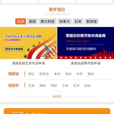
留学项目
STUDY PROJECT
美国
英国
澳大利亚
加拿大
日本
新加坡
美国名校艺术专业申请
美国名校商学院申请
我想读
博士
研究生
本科
专科
中学
预科
我想学
文科
商科
理科
工科
艺术
综合
MORE