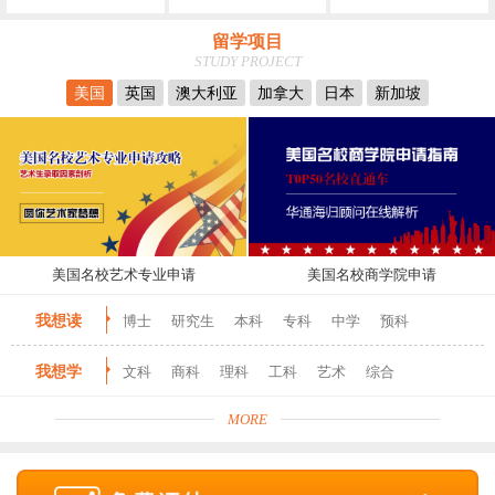
留学项目
STUDY PROJECT
美国
英国
澳大利亚
加拿大
日本
新加坡
美国名校艺术专业申请
美国名校商学院申请
我想读
博士
研究生
本科
专科
中学
预科
我想学
文科
商科
理科
工科
艺术
综合
MORE