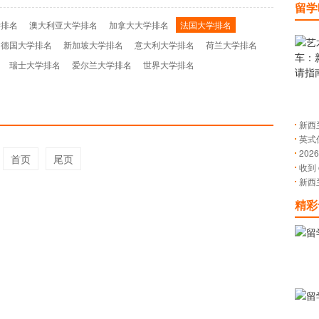
留学
学排名
澳大利亚大学排名
加拿大大学排名
法国大学排名
德国大学排名
新加坡大学排名
意大利大学排名
荷兰大学排名
瑞士大学排名
爱尔兰大学排名
世界大学排名
新西
英式
政策
20
~
首页
尾页
收到
藏
新西
详解
条路
精彩