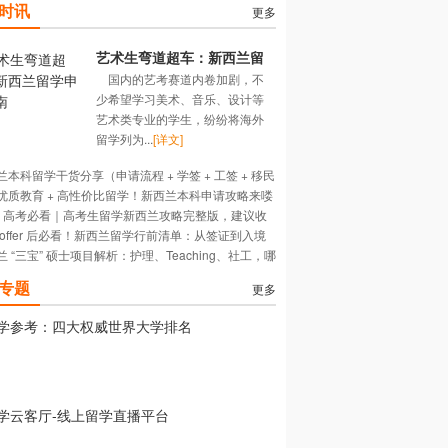
时讯
更多
艺术生弯道超车：新西兰留
国内的艺考赛道内卷加剧，不
学申请指南
少希望学习美术、音乐、设计等
艺术类专业的学生，纷纷将海外
留学列为...
[详文]
兰本科留学干货分享（申请流程 + 学签 + 工签 + 移民
优质教育 + 高性价比留学！新西兰本科申请攻略来喽
）
26 高考必看｜高考生留学新西兰攻略完整版，建议收
 offer 后必看！新西兰留学行前清单：从签证到入境
兰 “三宝” 硕士项目解析：护理、Teaching、社工，哪
适合你？
专题
更多