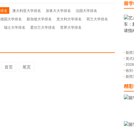
留学
学排名
澳大利亚大学排名
加拿大大学排名
法国大学排名
德国大学排名
新加坡大学排名
意大利大学排名
荷兰大学排名
瑞士大学排名
爱尔兰大学排名
世界大学排名
新西
英式
政策
20
~
首页
尾页
收到
藏
新西
详解
条路
精彩