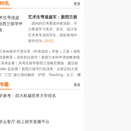
时讯
更多
艺术生弯道超车：新西兰留
国内的艺考赛道内卷加剧，不
学申请指南
少希望学习美术、音乐、设计等
艺术类专业的学生，纷纷将海外
留学列为...
[详文]
兰本科留学干货分享（申请流程 + 学签 + 工签 + 移民
优质教育 + 高性价比留学！新西兰本科申请攻略来喽
）
26 高考必看｜高考生留学新西兰攻略完整版，建议收
 offer 后必看！新西兰留学行前清单：从签证到入境
兰 “三宝” 硕士项目解析：护理、Teaching、社工，哪
适合你？
专题
更多