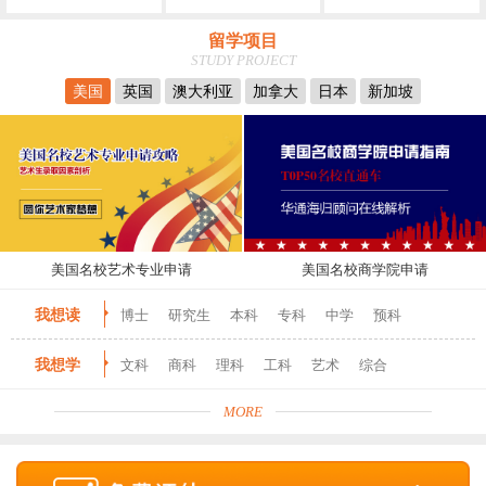
留学项目
STUDY PROJECT
美国
英国
澳大利亚
加拿大
日本
新加坡
美国名校艺术专业申请
美国名校商学院申请
我想读
博士
研究生
本科
专科
中学
预科
我想学
文科
商科
理科
工科
艺术
综合
MORE