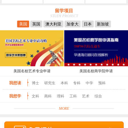
留学项目
STUDY PROJECT
美国
英国
澳大利亚
加拿大
日本
新加坡
美国名校艺术专业申请
美国名校商学院申请
我想读
博士
研究生
本科
专科
中学
预科
我想学
文科
商科
理科
工科
艺术
综合
MORE