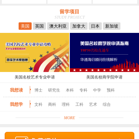
留学项目
STUDY PROJECT
美国
英国
澳大利亚
加拿大
日本
新加坡
美国名校艺术专业申请
美国名校商学院申请
我想读
博士
研究生
本科
专科
中学
预科
我想学
文科
商科
理科
工科
艺术
综合
MORE