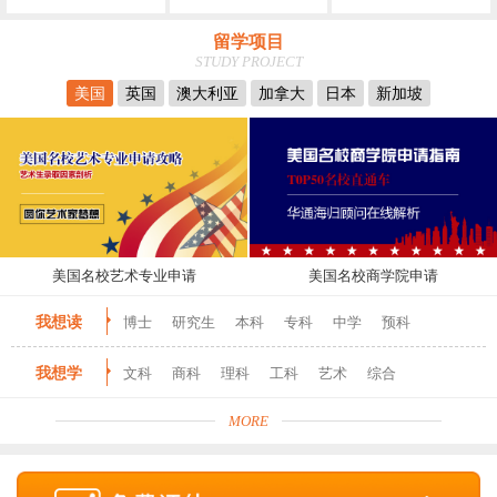
留学项目
STUDY PROJECT
美国
英国
澳大利亚
加拿大
日本
新加坡
美国名校艺术专业申请
美国名校商学院申请
我想读
博士
研究生
本科
专科
中学
预科
我想学
文科
商科
理科
工科
艺术
综合
MORE