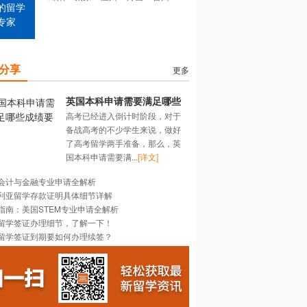
的留学
专家
分享
更多
英国本科申请需要满足哪些
高考已经进入倒计时阶段，对于
成绩要求？
备战高考的不少学生来说，做好
了高考留学两手准备，那么，英
国本科申请需要满...
[详文]
会计与金融专业申请全解析
利亚留学存款证明具体细节详解
指南：美国STEM专业申请全解析
留学签证办理细节，了解一下！
留学签证到期要如何办理续签？