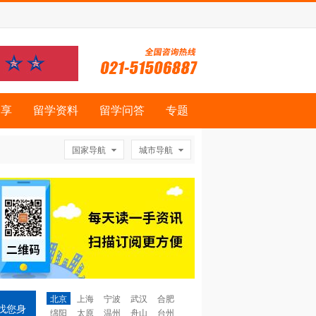
分享
留学资料
留学问答
专题
国家导航
城市导航
北京
上海
宁波
武汉
合肥
找您身
绵阳
太原
温州
舟山
台州