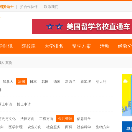
|
|
招贤纳士
招合作伙伴
联系我们
学时讯
院校库
大学排名
留学方案
活动
经验
 成功案例
加拿大
法国
日本
韩国
德国
新西兰
新加坡
意大利
港
硕士申请
博士申请
历史与文化
法律方向
工程方向
公共管理
信息科学
方向
医学护理
农业方向
社会服务
商科
社会科学
生物方向
寻