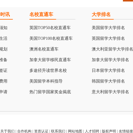
学时讯
名校直通车
大学排名
须知
英国TOP50名校直通车
美国留学大学排名
生活
美国TOP100名校直通车
英国留学大学排名
规划
澳洲名校直通车
澳大利亚留学大学排
准备
加拿大留学移民直通车
加拿大留学大学排名
签证
多途径升读世界名校
日本留学大学排名
费用
美国留学本科指导
韩国留学大学排名
申请
热门留学国家奖金揭底
意大利留学大学排名
关于我们
|
合作机构
|
资质认证
|
联系我们
|
网站地图
|
人才招聘
|
版权声明
|
友情链接