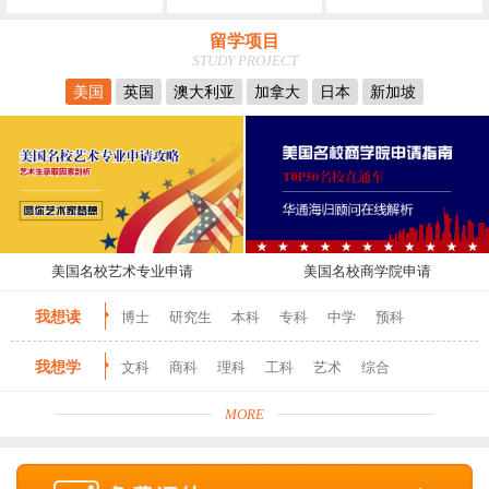
留学项目
STUDY PROJECT
美国
英国
澳大利亚
加拿大
日本
新加坡
美国名校艺术专业申请
美国名校商学院申请
我想读
博士
研究生
本科
专科
中学
预科
我想学
文科
商科
理科
工科
艺术
综合
MORE