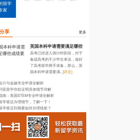
的留学
专家
分享
更多
英国本科申请需要满足哪些
高考已经进入倒计时阶段，对于
成绩要求？
备战高考的不少学生来说，做好
了高考留学两手准备，那么，英
国本科申请需要满...
[详文]
会计与金融专业申请全解析
利亚留学存款证明具体细节详解
指南：美国STEM专业申请全解析
留学签证办理细节，了解一下！
留学签证到期要如何办理续签？