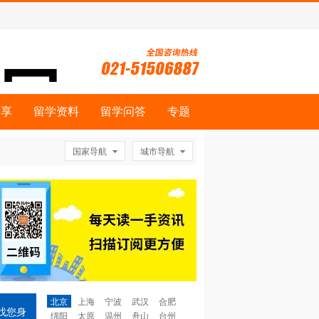
分享
留学资料
留学问答
专题
国家导航
城市导航
北京
上海
宁波
武汉
合肥
找您身
绵阳
太原
温州
舟山
台州