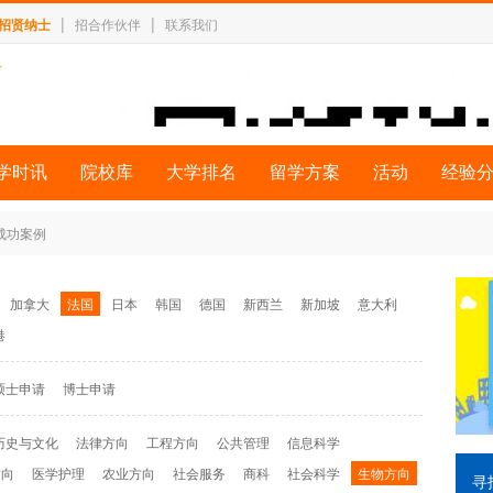
|
|
招贤纳士
招合作伙伴
联系我们
学时讯
院校库
大学排名
留学方案
活动
经验
 成功案例
加拿大
法国
日本
韩国
德国
新西兰
新加坡
意大利
港
硕士申请
博士申请
历史与文化
法律方向
工程方向
公共管理
信息科学
方向
医学护理
农业方向
社会服务
商科
社会科学
生物方向
寻