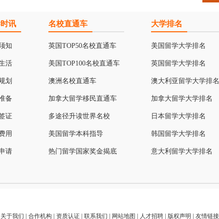
学时讯
名校直通车
大学排名
须知
英国TOP50名校直通车
美国留学大学排名
生活
美国TOP100名校直通车
英国留学大学排名
规划
澳洲名校直通车
澳大利亚留学大学排
准备
加拿大留学移民直通车
加拿大留学大学排名
签证
多途径升读世界名校
日本留学大学排名
费用
美国留学本科指导
韩国留学大学排名
申请
热门留学国家奖金揭底
意大利留学大学排名
关于我们
|
合作机构
|
资质认证
|
联系我们
|
网站地图
|
人才招聘
|
版权声明
|
友情链接