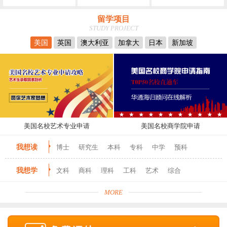
留学项目
STUDY PROJECT
美国
英国
澳大利亚
加拿大
日本
新加坡
美国名校艺术专业申请
美国名校商学院申请
我想读
博士
研究生
本科
专科
中学
预科
我想学
文科
商科
理科
工科
艺术
综合
MORE