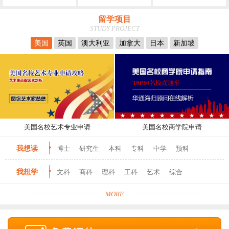
留学项目
STUDY PROJECT
美国
英国
澳大利亚
加拿大
日本
新加坡
美国名校艺术专业申请
美国名校商学院申请
我想读
博士
研究生
本科
专科
中学
预科
我想学
文科
商科
理科
工科
艺术
综合
MORE