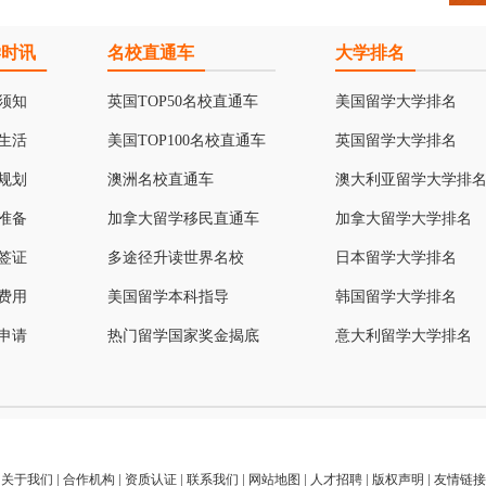
学时讯
名校直通车
大学排名
须知
英国TOP50名校直通车
美国留学大学排名
生活
美国TOP100名校直通车
英国留学大学排名
规划
澳洲名校直通车
澳大利亚留学大学排
准备
加拿大留学移民直通车
加拿大留学大学排名
签证
多途径升读世界名校
日本留学大学排名
费用
美国留学本科指导
韩国留学大学排名
申请
热门留学国家奖金揭底
意大利留学大学排名
关于我们
|
合作机构
|
资质认证
|
联系我们
|
网站地图
|
人才招聘
|
版权声明
|
友情链接