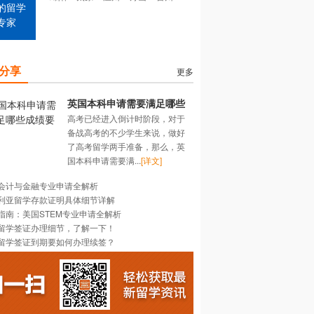
的留学
专家
分享
更多
英国本科申请需要满足哪些
高考已经进入倒计时阶段，对于
成绩要求？
备战高考的不少学生来说，做好
了高考留学两手准备，那么，英
国本科申请需要满...
[详文]
会计与金融专业申请全解析
利亚留学存款证明具体细节详解
指南：美国STEM专业申请全解析
留学签证办理细节，了解一下！
留学签证到期要如何办理续签？