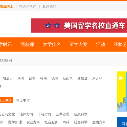
|
|
招贤纳士
招合作伙伴
联系我们
学时讯
院校库
大学排名
留学方案
活动
经验
 成功案例
加拿大
法国
日本
韩国
德国
新西兰
新加坡
意大利
港
硕士申请
博士申请
历史与文化
法律方向
工程方向
公共管理
信息科学
方向
医学护理
农业方向
社会服务
商科
社会科学
生物方向
寻