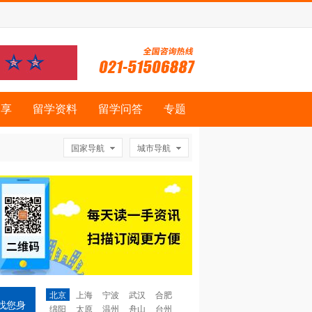
分享
留学资料
留学问答
专题
国家导航
城市导航
北京
上海
宁波
武汉
合肥
找您身
绵阳
太原
温州
舟山
台州