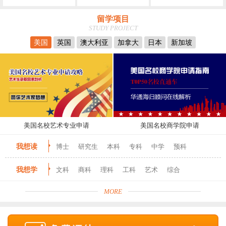
留学项目
STUDY PROJECT
美国
英国
澳大利亚
加拿大
日本
新加坡
美国名校艺术专业申请
美国名校商学院申请
我想读
博士
研究生
本科
专科
中学
预科
我想学
文科
商科
理科
工科
艺术
综合
MORE