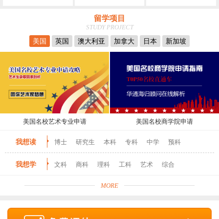
留学项目
STUDY PROJECT
美国
英国
澳大利亚
加拿大
日本
新加坡
美国名校艺术专业申请
美国名校商学院申请
我想读
博士
研究生
本科
专科
中学
预科
我想学
文科
商科
理科
工科
艺术
综合
MORE