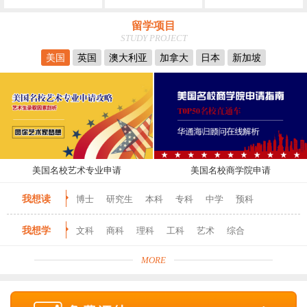
留学项目
STUDY PROJECT
美国
英国
澳大利亚
加拿大
日本
新加坡
美国名校艺术专业申请
美国名校商学院申请
我想读
博士
研究生
本科
专科
中学
预科
我想学
文科
商科
理科
工科
艺术
综合
MORE