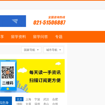
分享
留学资料
留学问答
专题
国家导航
城市导航
北京
上海
宁波
武汉
合肥
找您身
绵阳
太原
温州
舟山
台州