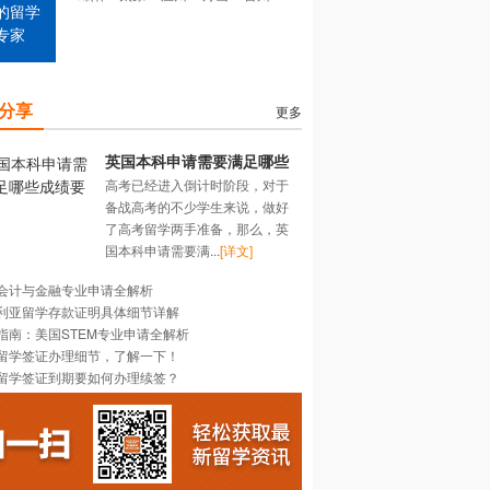
的留学
专家
分享
更多
英国本科申请需要满足哪些
高考已经进入倒计时阶段，对于
成绩要求？
备战高考的不少学生来说，做好
了高考留学两手准备，那么，英
国本科申请需要满...
[详文]
会计与金融专业申请全解析
利亚留学存款证明具体细节详解
指南：美国STEM专业申请全解析
留学签证办理细节，了解一下！
留学签证到期要如何办理续签？