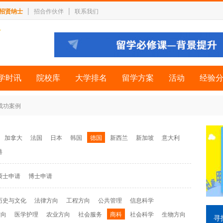
|
|
招贤纳士
招合作伙伴
联系我们
学时讯
院校库
大学排名
留学方案
活动
经验
 成功案例
加拿大
法国
日本
韩国
德国
新西兰
新加坡
意大利
港
硕士申请
博士申请
历史与文化
法律方向
工程方向
公共管理
信息科学
方向
医学护理
农业方向
社会服务
商科
社会科学
生物方向
寻