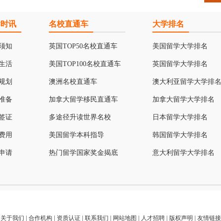
学时讯
名校直通车
大学排名
须知
英国TOP50名校直通车
美国留学大学排名
生活
美国TOP100名校直通车
英国留学大学排名
规划
澳洲名校直通车
澳大利亚留学大学排
准备
加拿大留学移民直通车
加拿大留学大学排名
签证
多途径升读世界名校
日本留学大学排名
费用
美国留学本科指导
韩国留学大学排名
申请
热门留学国家奖金揭底
意大利留学大学排名
关于我们
|
合作机构
|
资质认证
|
联系我们
|
网站地图
|
人才招聘
|
版权声明
|
友情链接