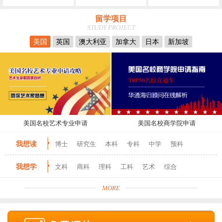
留学项目
STUDY PROJECT
美国
英国
澳大利亚
加拿大
日本
新加坡
美国名校艺术专业申请
美国名校商学院申请
我想读
博士
研究生
本科
专科
中学
预科
我想学
文科
商科
理科
工科
艺术
综合
MORE