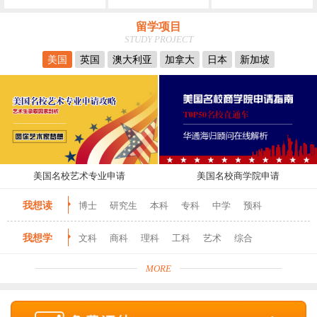
留学项目
STUDY PROJECT
美国
英国
澳大利亚
加拿大
日本
新加坡
美国名校艺术专业申请
美国名校商学院申请
我想读
博士
研究生
本科
专科
中学
预科
我想学
文科
商科
理科
工科
艺术
综合
MORE