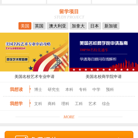
留学项目
STUDY PROJECT
美国
英国
澳大利亚
加拿大
日本
新加坡
美国名校艺术专业申请
美国名校商学院申请
我想读
博士
研究生
本科
专科
中学
预科
我想学
文科
商科
理科
工科
艺术
综合
MORE