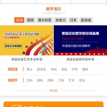
留学项目
STUDY PROJECT
美国
英国
澳大利亚
加拿大
日本
新加坡
美国名校艺术专业申请
美国名校商学院申请
我想读
博士
研究生
本科
专科
中学
预科
我想学
文科
商科
理科
工科
艺术
综合
MORE