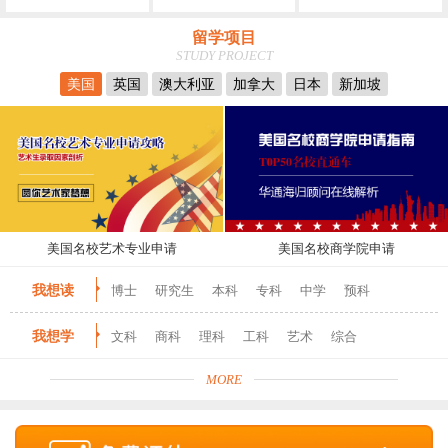
留学项目
STUDY PROJECT
美国
英国
澳大利亚
加拿大
日本
新加坡
美国名校艺术专业申请
美国名校商学院申请
我想读
博士
研究生
本科
专科
中学
预科
我想学
文科
商科
理科
工科
艺术
综合
MORE