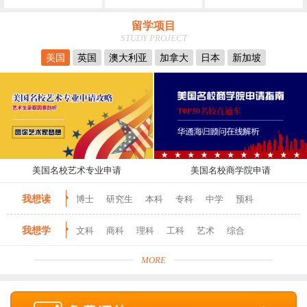
留学项目
STUDY PROJECT
美国
英国
澳大利亚
加拿大
日本
新加坡
美国名校艺术专业申请
美国名校商学院申请
我想读
博士
研究生
本科
专科
中学
预科
我想学
文科
商科
理科
工科
艺术
综合
MORE