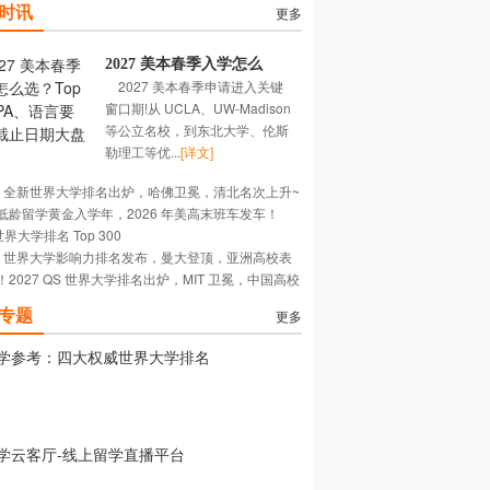
时讯
更多
2027 美本春季入学怎么
2027 美本春季申请进入关键
选？Top 校 GPA、语言要
窗口期!从 UCLA、UW-Madison
求、截止日期大盘点
等公立名校，到东北大学、伦斯
勒理工等优...
[详文]
26 全新世界大学排名出炉，哈佛卫冕，清北名次上升~
低龄留学黄金入学年，2026 年美高末班车发车！
世界大学排名 Top 300
26 世界大学影响力排名发布，曼大登顶，亚洲高校表
！2027 QS 世界大学排名出炉，MIT 卫冕，中国高校
出~
强势~
专题
更多