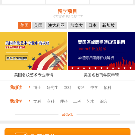
留学项目
STUDY PROJECT
美国
英国
澳大利亚
加拿大
日本
新加坡
美国名校艺术专业申请
美国名校商学院申请
我想读
博士
研究生
本科
专科
中学
预科
我想学
文科
商科
理科
工科
艺术
综合
MORE