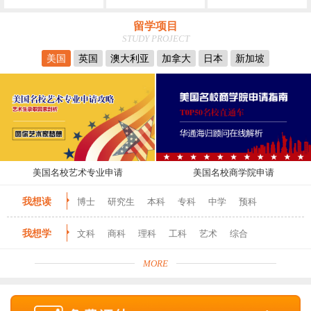
留学项目
STUDY PROJECT
美国
英国
澳大利亚
加拿大
日本
新加坡
美国名校艺术专业申请
美国名校商学院申请
我想读
博士
研究生
本科
专科
中学
预科
我想学
文科
商科
理科
工科
艺术
综合
MORE