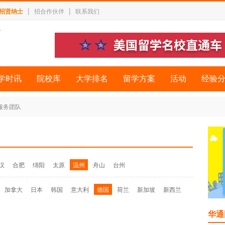
|
|
招贤纳士
招合作伙伴
联系我们
学时讯
院校库
大学排名
留学方案
活动
经验
 服务团队
汉
合肥
绵阳
太原
温州
舟山
台州
加拿大
日本
韩国
意大利
德国
荷兰
新加坡
新西兰
华通