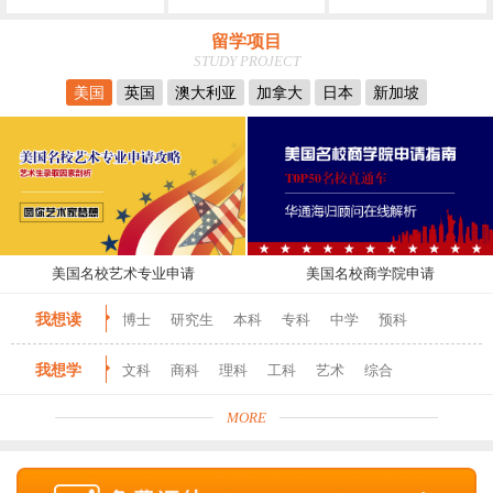
留学项目
STUDY PROJECT
美国
英国
澳大利亚
加拿大
日本
新加坡
美国名校艺术专业申请
美国名校商学院申请
我想读
博士
研究生
本科
专科
中学
预科
我想学
文科
商科
理科
工科
艺术
综合
MORE