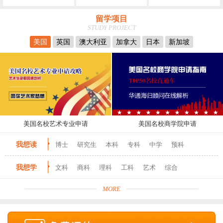
留学项目
STUDY PROJECT
美国
英国
澳大利亚
加拿大
日本
新加坡
美国名校艺术专业申请
美国名校商学院申请
我想读
博士
研究生
本科
专科
中学
预科
我想学
文科
商科
理科
工科
艺术
综合
MORE