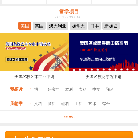
留学项目
STUDY PROJECT
美国
英国
澳大利亚
加拿大
日本
新加坡
美国名校艺术专业申请
美国名校商学院申请
我想读
博士
研究生
本科
专科
中学
预科
我想学
文科
商科
理科
工科
艺术
综合
MORE