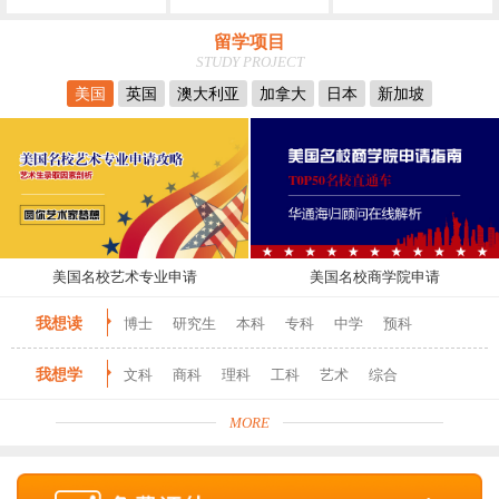
留学项目
STUDY PROJECT
美国
英国
澳大利亚
加拿大
日本
新加坡
美国名校艺术专业申请
美国名校商学院申请
我想读
博士
研究生
本科
专科
中学
预科
我想学
文科
商科
理科
工科
艺术
综合
MORE