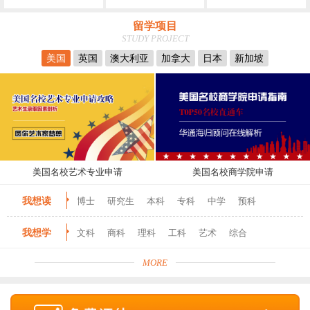
留学项目
STUDY PROJECT
美国
英国
澳大利亚
加拿大
日本
新加坡
美国名校艺术专业申请
美国名校商学院申请
我想读
博士
研究生
本科
专科
中学
预科
我想学
文科
商科
理科
工科
艺术
综合
MORE