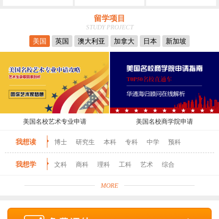
留学项目
STUDY PROJECT
美国
英国
澳大利亚
加拿大
日本
新加坡
美国名校艺术专业申请
美国名校商学院申请
我想读
博士
研究生
本科
专科
中学
预科
我想学
文科
商科
理科
工科
艺术
综合
MORE