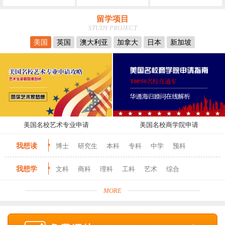
留学项目
STUDY PROJECT
美国
英国
澳大利亚
加拿大
日本
新加坡
美国名校艺术专业申请
美国名校商学院申请
我想读
博士
研究生
本科
专科
中学
预科
我想学
文科
商科
理科
工科
艺术
综合
MORE