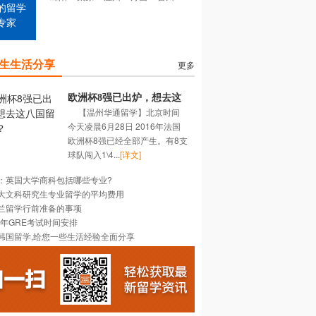
的留学
专家
生生活分享
更多
欧洲杯8强已出炉，想去这
【温州华通留学】北京时间
八国留学吗？
今天凌晨6月28日 2016年法国
欧洲杯8强已经全部产生。有8支
球队闯入1\4...
[详文]
：英国大学商科包括哪些专业?
大文科研究生专业留学的平均费用
兰留学行前准备的事项
16年GRE考试时间安排
韩国留学,给您一些生活经验全面分享