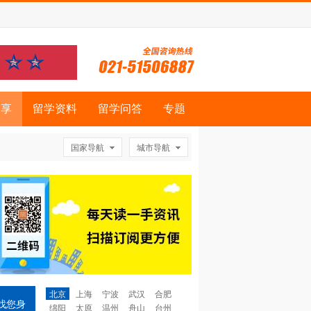
分享
留学资料
留学问答
专题
国家导航
城市导航
北京
上海
宁波
武汉
合肥
找您身
绵阳
太原
温州
舟山
台州