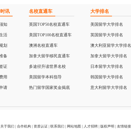
学时讯
名校直通车
大学排名
须知
英国TOP50名校直通车
美国留学大学排名
生活
美国TOP100名校直通车
英国留学大学排名
规划
澳洲名校直通车
澳大利亚留学大学排
准备
加拿大留学移民直通车
加拿大留学大学排名
签证
多途径升读世界名校
日本留学大学排名
费用
美国留学本科指导
韩国留学大学排名
申请
热门留学国家奖金揭底
意大利留学大学排名
关于我们
|
合作机构
|
资质认证
|
联系我们
|
网站地图
|
人才招聘
|
版权声明
|
友情链接