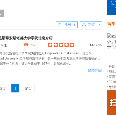
边
留学
时间
热度
里斯蒂安斯塔德大学学院信息介绍
宋俐佳
782
14/12/25
斯塔德大学学院(瑞典语为 Högskolan i Kristianstad，英语为
ianstad University)位于瑞典斯科讷省，是一所位于瑞典克里斯蒂安斯塔德的大
属于公立性质。该大学建成于1977年，是瑞典超年...
科普
[查看详情]
加拿
新西
20
想到
首页
1
尾页