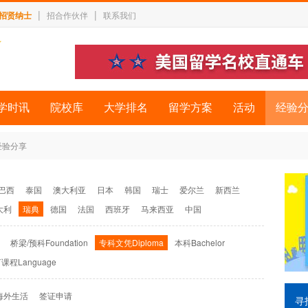
|
|
招贤纳士
招合作伙伴
联系我们
学时讯
院校库
大学排名
留学方案
活动
经验
经验分享
巴西
泰国
澳大利亚
日本
韩国
瑞士
爱尔兰
新西兰
大利
瑞典
德国
法国
西班牙
马来西亚
中国
桥梁/预科Foundation
专科文凭Diploma
本科Bachelor
课程Language
海外生活
签证申请
寻