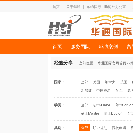
|
|
|
首页
关于华通
华通国际(Hti)海外办公室
首页
服务团队
成功案例
留
经验分享
当前位置：
华通国际官网首页
->
国家：
全部
美国
加拿大
英国
新加坡
中国香港
荷兰
意
学历：
全部
初中Junior
高中Senior
硕士Master
博士Doctor
语言
类别：
全部
职业规划
院校申请