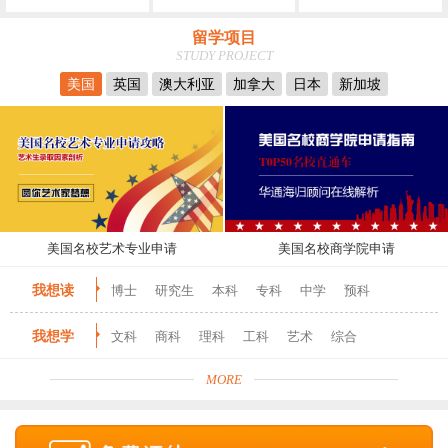
留学项目
STUDY PROJECT
美国
英国
澳大利亚
加拿大
日本
新加坡
美国名校艺术专业申请
美国名校商学院申请
我想读
博士
研究生
本科
专科
中学
预科
我想学
文科
商科
理科
工科
艺术
综合
MORE