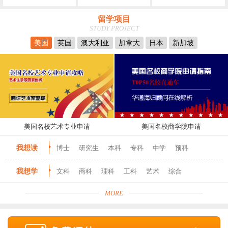
留学项目
STUDY PROJECT
美国
英国
澳大利亚
加拿大
日本
新加坡
美国名校艺术专业申请
美国名校商学院申请
我想读
博士
研究生
本科
专科
中学
预科
我想学
文科
商科
理科
工科
艺术
综合
MORE