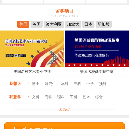
留学项目
STUDY PROJECT
美国
英国
澳大利亚
加拿大
日本
新加坡
美国名校艺术专业申请
美国名校商学院申请
我想读
博士
研究生
本科
专科
中学
预科
我想学
文科
商科
理科
工科
艺术
综合
MORE