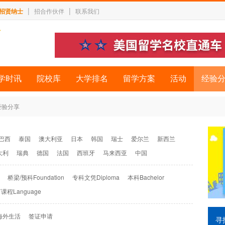
|
|
招贤纳士
招合作伙伴
联系我们
学时讯
院校库
大学排名
留学方案
活动
经验
经验分享
巴西
泰国
澳大利亚
日本
韩国
瑞士
爱尔兰
新西兰
大利
瑞典
德国
法国
西班牙
马来西亚
中国
桥梁/预科Foundation
专科文凭Diploma
本科Bachelor
课程Language
海外生活
签证申请
寻