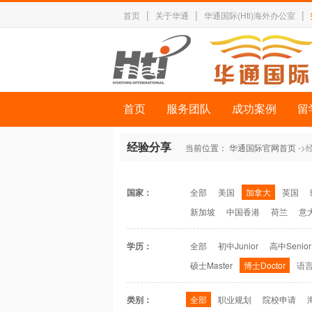
|
|
|
首页
关于华通
华通国际(Hti)海外办公室
首页
服务团队
成功案例
留
经验分享
当前位置：
华通国际官网首页
->
国家：
全部
美国
加拿大
英国
新加坡
中国香港
荷兰
意
学历：
全部
初中Junior
高中Senior
硕士Master
博士Doctor
语言
类别：
全部
职业规划
院校申请