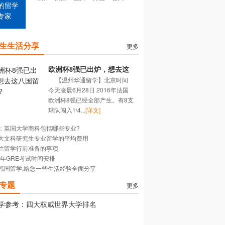
的留学
专家
生生活分享
更多
欧洲杯8强已出炉，想去这
【温州华通留学】北京时间
八国留学吗？
今天凌晨6月28日 2016年法国
欧洲杯8强已经全部产生。有8支
球队闯入1\4...
[详文]
：英国大学商科包括哪些专业?
大文科研究生专业留学的平均费用
兰留学行前准备的事项
16年GRE考试时间安排
韩国留学,给您一些生活经验全面分享
专题
更多