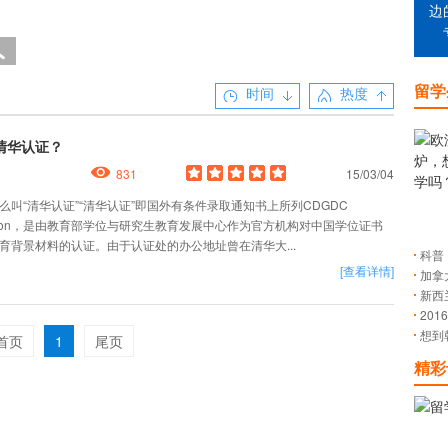
边
留学
时间
热度
清华认证？
831
15/03/04
么叫“清华认证”“清华认证”即国外有条件录取通知书上所列CDGDC
fication，是由教育部学位与研究生教育发展中心作为官方机构对中国学位证书
育背景材料的认证。由于认证处的办公地址曾在清华大...
科普
[查看详情]
加拿
新西
20
想到
首页
1
尾页
精彩