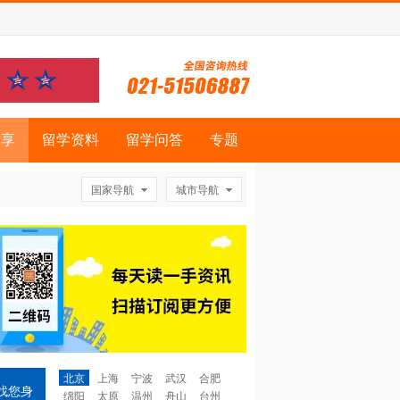
分享
留学资料
留学问答
专题
国家导航
城市导航
北京
上海
宁波
武汉
合肥
找您身
绵阳
太原
温州
舟山
台州