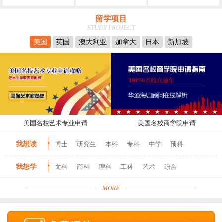
留学项目
STUDY PROJECT
美国
英国
澳大利亚
加拿大
日本
新加坡
美国名校艺术专业申请
美国名校商学院申请
我想读
博士
研究生
本科
专科
中学
预科
我想学
文科
商科
理科
工科
艺术
综合
MORE