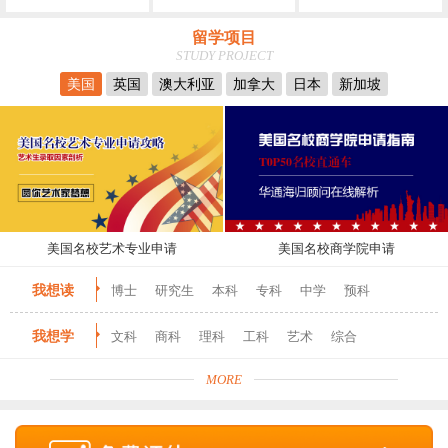
留学项目
STUDY PROJECT
美国
英国
澳大利亚
加拿大
日本
新加坡
美国名校艺术专业申请
美国名校商学院申请
我想读
博士
研究生
本科
专科
中学
预科
我想学
文科
商科
理科
工科
艺术
综合
MORE