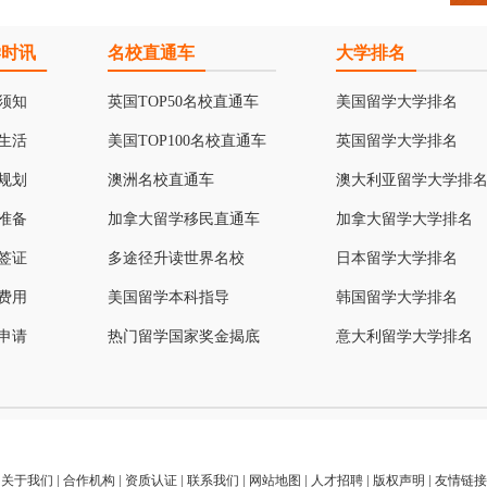
学时讯
名校直通车
大学排名
须知
英国TOP50名校直通车
美国留学大学排名
生活
美国TOP100名校直通车
英国留学大学排名
规划
澳洲名校直通车
澳大利亚留学大学排
准备
加拿大留学移民直通车
加拿大留学大学排名
签证
多途径升读世界名校
日本留学大学排名
费用
美国留学本科指导
韩国留学大学排名
申请
热门留学国家奖金揭底
意大利留学大学排名
关于我们
|
合作机构
|
资质认证
|
联系我们
|
网站地图
|
人才招聘
|
版权声明
|
友情链接