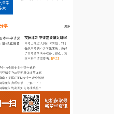
的留学
专家
分享
更多
英国本科申请需要满足哪些
高考已经进入倒计时阶段，对于
成绩要求？
备战高考的不少学生来说，做好
了高考留学两手准备，那么，英
国本科申请需要满...
[详文]
会计与金融专业申请全解析
利亚留学存款证明具体细节详解
指南：美国STEM专业申请全解析
留学签证办理细节，了解一下！
留学签证到期要如何办理续签？