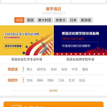
留学项目
STUDY PROJECT
美国
英国
澳大利亚
加拿大
日本
新加坡
美国名校艺术专业申请
美国名校商学院申请
我想读
博士
研究生
本科
专科
中学
预科
我想学
文科
商科
理科
工科
艺术
综合
MORE