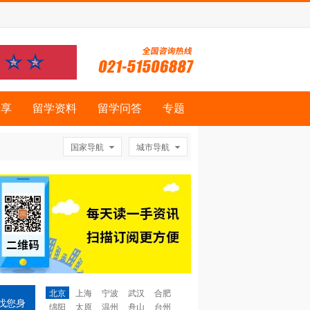
分享
留学资料
留学问答
专题
国家导航
城市导航
北京
上海
宁波
武汉
合肥
找您身
绵阳
太原
温州
舟山
台州