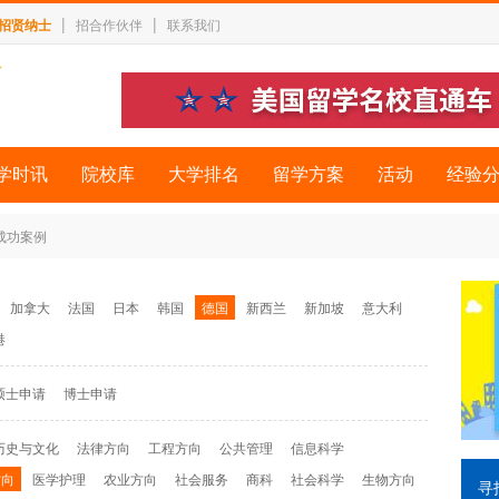
|
|
招贤纳士
招合作伙伴
联系我们
学时讯
院校库
大学排名
留学方案
活动
经验
 成功案例
加拿大
法国
日本
韩国
德国
新西兰
新加坡
意大利
港
硕士申请
博士申请
历史与文化
法律方向
工程方向
公共管理
信息科学
方向
医学护理
农业方向
社会服务
商科
社会科学
生物方向
寻