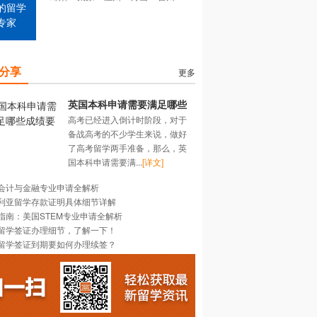
的留学
专家
分享
更多
英国本科申请需要满足哪些
高考已经进入倒计时阶段，对于
成绩要求？
备战高考的不少学生来说，做好
了高考留学两手准备，那么，英
国本科申请需要满...
[详文]
会计与金融专业申请全解析
利亚留学存款证明具体细节详解
指南：美国STEM专业申请全解析
留学签证办理细节，了解一下！
留学签证到期要如何办理续签？