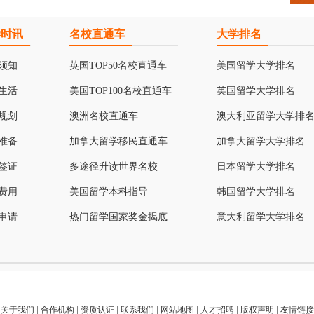
学时讯
名校直通车
大学排名
须知
英国TOP50名校直通车
美国留学大学排名
生活
美国TOP100名校直通车
英国留学大学排名
规划
澳洲名校直通车
澳大利亚留学大学排
准备
加拿大留学移民直通车
加拿大留学大学排名
签证
多途径升读世界名校
日本留学大学排名
费用
美国留学本科指导
韩国留学大学排名
申请
热门留学国家奖金揭底
意大利留学大学排名
关于我们
|
合作机构
|
资质认证
|
联系我们
|
网站地图
|
人才招聘
|
版权声明
|
友情链接